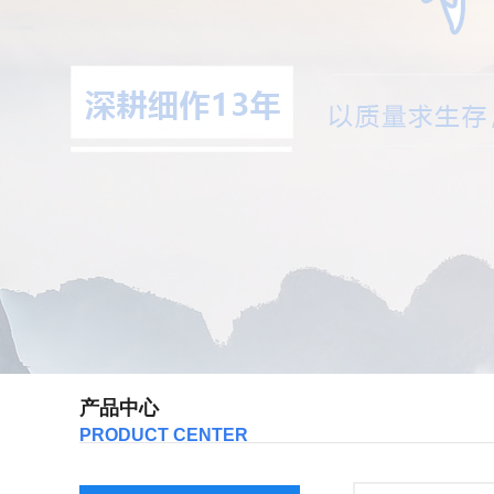
产品中心
PRODUCT CENTER