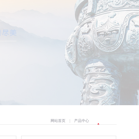
网站首页
￤
产品中心