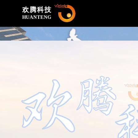
欢腾科技
HUANTENG