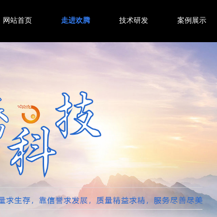
网站首页
走进欢腾
技术研发
案例展示