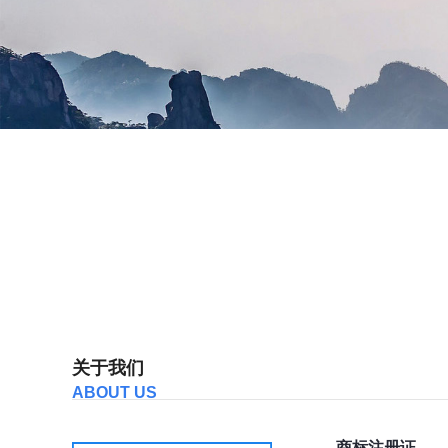
关于我们
ABOUT US
商标注册证