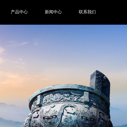
产品中心
新闻中心
联系我们