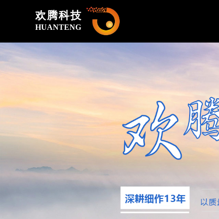
欢腾科技
HUANTENG